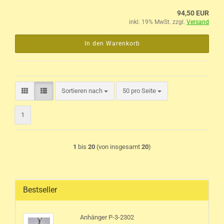
94,50 EUR
inkl. 19% MwSt. zzgl.
Versand
In den Warenkorb
pro Seite
Sortieren nach
50 pro Seite
1
1
bis
20
(von insgesamt
20
)
Bestseller
Anhänger P-3-2302