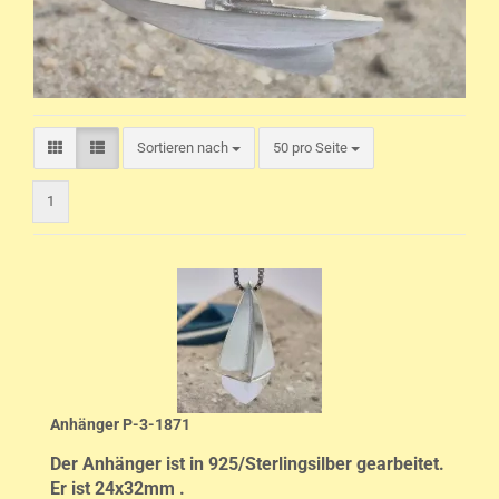
pro Seite
Sortieren nach
50 pro Seite
1
Anhänger P-3-1871
Der Anhänger ist in 925/Sterlingsilber gearbeitet.
Er ist 24x32mm .