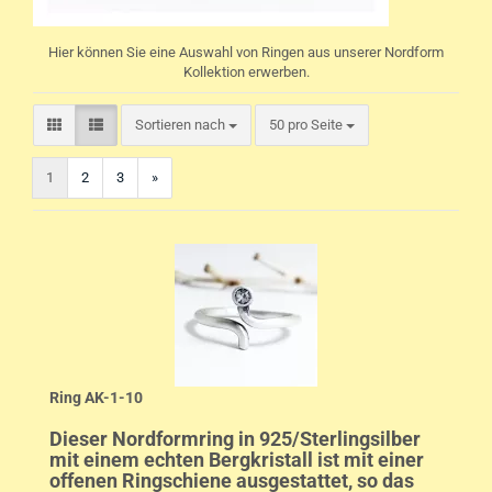
Hier können Sie eine Auswahl von Ringen aus unserer Nordform
Kollektion erwerben.
pro Seite
Sortieren nach
50 pro Seite
1
2
3
»
Ring AK-1-10
Dieser Nordformring in 925/Sterlingsilber
mit einem echten Bergkristall ist mit einer
offenen Ringschiene ausgestattet, so das