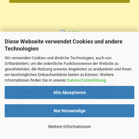
Diese Webseite verwendet Cookies und andere
Technologien
Ring AK-1-246
Wir verwenden Cookies und ähnliche Technologien, auch von
Drittanbietern, um die ordentliche Funktionsweise der Website zu
Dieser Nordformring in 925/Sterlingsilber
gewährleisten, die Nutzung unseres Angebotes zu analysieren und Ihnen
mit einem echten Bergkristall ist mit einer
ein bestmögliches Einkaufserlebnis bieten zu können. Weitere
offenen Ringschiene ausgestattet, so das
Informationen finden Sie in unserer
Datenschutzerklärung
.
dieser für den Käufer auf die gewünschte
Ringgröße gebracht werden kann. Bitte
Alle Akzeptieren
wählen Sie die entsprechende Ringgröße
aus.
Nur Notwendige
Weitere Informationen
Lieferzeit:
ca. 2-5 Tage
(Ausland abweichend)