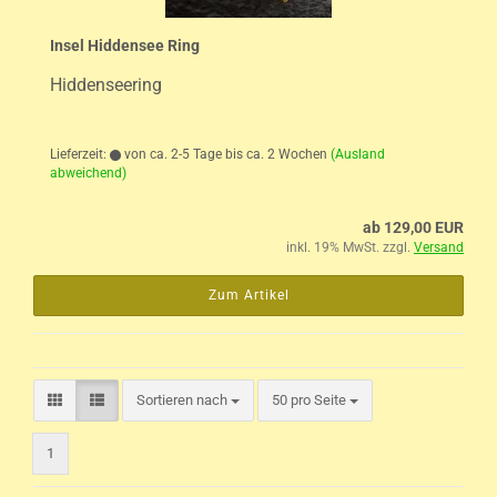
Insel Hiddensee Ring
Hiddenseering
Lieferzeit:
von ca. 2-5 Tage bis ca. 2 Wochen
(Ausland
abweichend)
ab 129,00 EUR
inkl. 19% MwSt. zzgl.
Versand
Zum Artikel
pro Seite
Sortieren nach
50 pro Seite
1