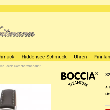
chmuck
Hiddensee-Schmuck
Uhren
Finnla
yce Boccia Damenarmbanduhr
32
Art
Lie
Mechanik
Quartz