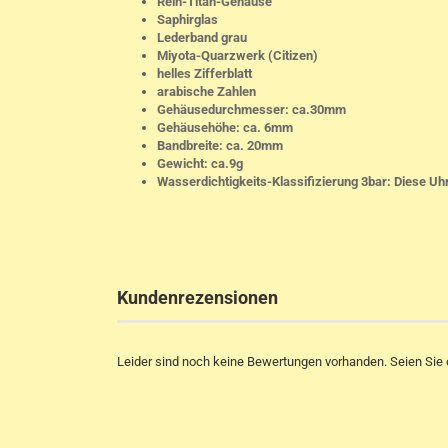
Rein-Titan-Gehäuse
Saphirglas
Lederband grau
Miyota-Quarzwerk (Citizen)
helles Zifferblatt
arabische Zahlen
Gehäusedurchmesser: ca.30mm
Gehäusehöhe: ca. 6mm
Bandbreite: ca. 20mm
Gewicht: ca.9g
Wasserdichtigkeits-Klassifizierung 3bar: Diese Uhr
Kundenrezensionen
Leider sind noch keine Bewertungen vorhanden. Seien Sie d