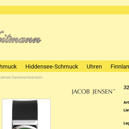
chmuck
Hiddensee-Schmuck
Uhren
Finnla
 Jensen Damenarmbanduhr
3
Art
Lie
Mechanik
Quartz
La