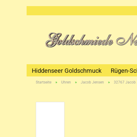
Hiddenseer Goldschmuck
Rügen-S
»
»
»
Startseite
Uhren
Jacob Jensen
32767 Jacob