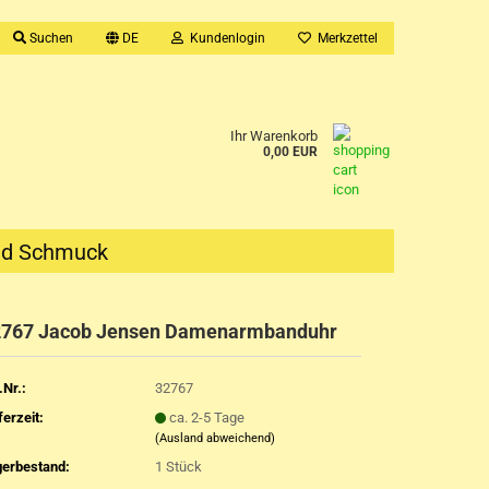
Suchen
DE
Kundenlogin
Merkzettel
Ihr Warenkorb
0,00 EUR
nd Schmuck
2767 Jacob Jensen Damenarmbanduhr
.Nr.:
32767
ferzeit:
ca. 2-5 Tage
(Ausland abweichend)
gerbestand:
1
Stück