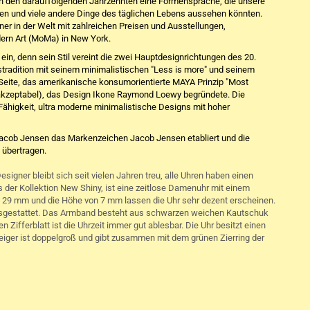
in den darauffolgenden Jahrzehnten eine Formensprache, die unsere
hren und viele andere Dinge des täglichen Lebens aussehen könnten.
r in der Welt mit zahlreichen Preisen und Ausstellungen,
ern Art (MoMa) in New York.
in, denn sein Stil vereint die zwei Hauptdesignrichtungen des 20.
stradition mit seinem minimalistischen "Less is more" und seinem
 Seite, das amerikanische konsumorientierte MAYA Prinzip "Most
 akzeptabel), das Design Ikone Raymond Loewy begründete. Die
r Fähigkeit, ultra moderne minimalistische Designs mit hoher
acob Jensen das Markenzeichen Jacob Jensen etabliert und die
 übertragen.
igner bleibt sich seit vielen Jahren treu, alle Uhren haben einen
der Kollektion New Shiny, ist eine zeitlose Damenuhr mit einem
 29 mm und die Höhe von 7 mm lassen die Uhr sehr dezent erscheinen.
 ausgestattet. Das Armband besteht aus schwarzen weichen Kautschuk
Zifferblatt ist die Uhrzeit immer gut ablesbar. Die Uhr besitzt einen
iger ist doppelgroß und gibt zusammen mit dem grünen Zierring der