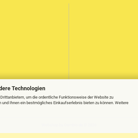
dere Technologien
rittanbietern, um die ordentliche Funktionsweise der Website zu
n und Ihnen ein bestmögliches Einkaufserlebnis bieten zu können. Weitere
Webshop
by Gambio.de © 2026