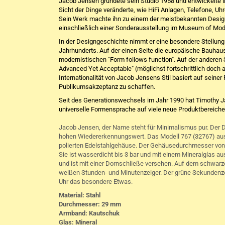
Jacob Jensen gründete sein Studio 1958 und entwickelte 
Sicht der Dinge veränderte, wie HiFi Anlagen, Telefone, U
Sein Werk machte ihn zu einem der meistbekannten Designe
einschließlich einer Sonderausstellung im Museum of Mod
In der Designgeschichte nimmt er eine besondere Stellung e
Jahrhunderts. Auf der einen Seite die europäische Bauhau
modernistischen "Form follows function". Auf der anderen
Advanced Yet Acceptable" (möglichst fortschrittlich doch
Internationalität von Jacob Jensens Stil basiert auf seine
Publikumsakzeptanz zu schaffen.
Seit des Generationswechsels im Jahr 1990 hat Timothy J
universelle Formensprache auf viele neue Produktbereiche
Jacob Jensen, der Name steht für Minimalismus pur. Der Des
hohen Wiedererkennungswert. Das Modell 767 (32767) aus 
polierten Edelstahlgehäuse. Der Gehäusedurchmesser von
Sie ist wasserdicht bis 3 bar und mit einem Mineralglas
und ist mit einer Dornschließe versehen. Auf dem schwarzen 
weißen Stunden- und Minutenzeiger. Der grüne Sekundenze
Uhr das besondere Etwas.
Material: Stahl
Durchmesser: 29 mm
Armband: Kautschuk
Glas: Mineral