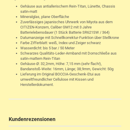
Gehäuse aus antiallerischem Rein-Titan, Lünette, Chassis
satin-matt
Mineralglas, plane Oberfläche
Zuverlässiges japanisches Uhrwerk von Miyota aus dem
CITIZEN-Konzern, Caliber GM12 mit 3 Jahre
Batterielebensdauer (1 Stück Batterie SR621SW / 364)
Datumanzeige mit Schnellkorrektur-Funktion über Stellkrone
Farbe Zifferblatt: weiß, Index und Zeiger schwarz
Wasserdicht: bis 5 bar / 50 Meter
Schwarzes Qualitäts-Leder-Armband mit Dornschließe aus
satin-mattem Rein-Titan
Gehäuse-Ø: 32,2mm, Höhe: 7,15 mm (sehr flach!),
Bandanstoß-Weite: 16mm, Länge; 38,9mm, Gewicht: 50g
Lieferung im Original BOCCIA-Geschenk-Etui aus
umweltfreundlicher Cellulose mit Kissen und
Herstellerdokument.
Kundenrezensionen