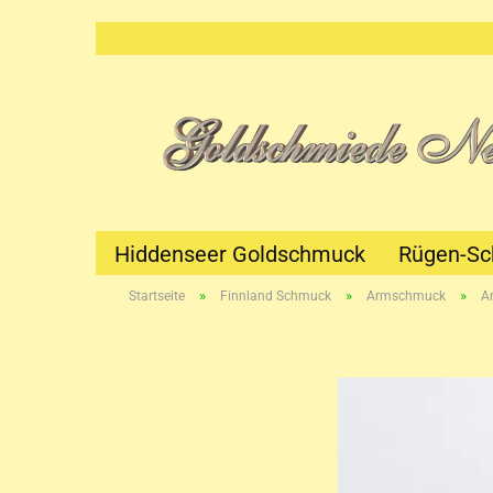
Hiddenseer Goldschmuck
Rügen-S
»
»
»
Startseite
Finnland Schmuck
Armschmuck
A