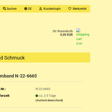
Suchen
DE
Kundenlogin
Merkzettel
Ihr Warenkorb
0,00 EUR
nd Schmuck
rmband N-22-6665
.Nr.:
N-22-6665
ferzeit:
ca. 2-5 Tage
(Ausland abweichend)