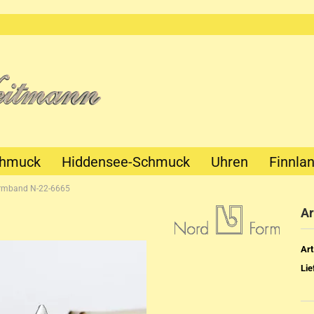
chmuck
Hiddensee-Schmuck
Uhren
Finnla
rmband N-22-6665
A
Art
Lie
Mechanik
Quartz