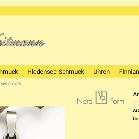
chmuck
Hiddensee-Schmuck
Uhren
Finnla
nger A-3-246
An
Art
Lie
Mechanik
Quartz