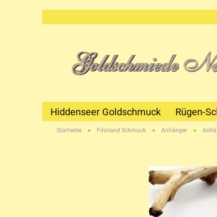
Hiddenseer Goldschmuck
Rügen-S
»
»
»
Startseite
Finnland Schmuck
Anhänger
Anhä