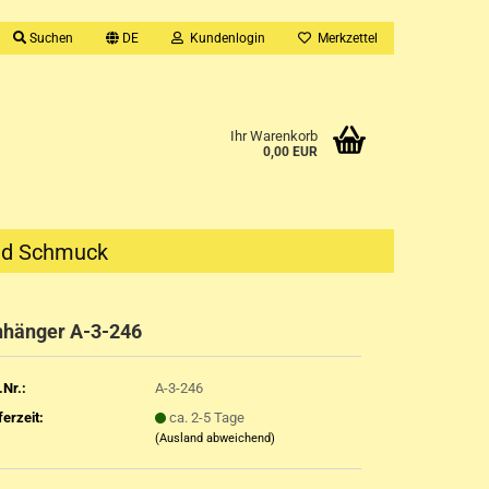
Suchen
DE
Kundenlogin
Merkzettel
Ihr Warenkorb
0,00 EUR
nd Schmuck
hänger A-3-246
.Nr.:
A-3-246
ferzeit:
ca. 2-5 Tage
(Ausland abweichend)