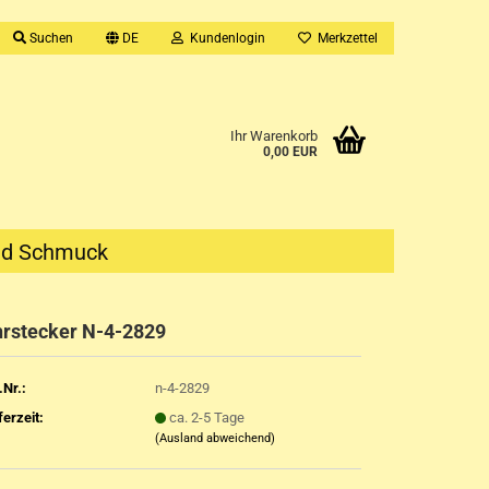
Suchen
DE
Kundenlogin
Merkzettel
Ihr Warenkorb
0,00 EUR
nd Schmuck
rstecker N-4-2829
.Nr.:
n-4-2829
ferzeit:
ca. 2-5 Tage
(Ausland abweichend)