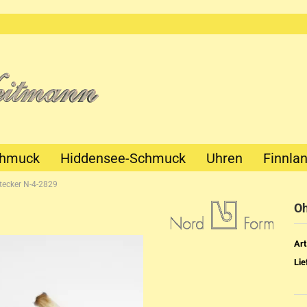
chmuck
Hiddensee-Schmuck
Uhren
Finnla
tecker N-4-2829
Oh
Art
Lie
Mechanik
Quartz