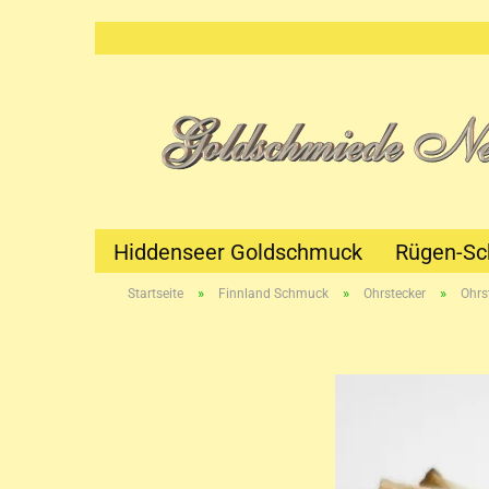
Hiddenseer Goldschmuck
Rügen-S
»
»
»
Startseite
Finnland Schmuck
Ohrstecker
Ohrs