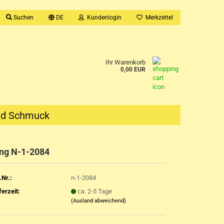
Suchen
DE
Kundenlogin
Merkzettel
Ihr Warenkorb
0,00 EUR
nd Schmuck
ng N-1-2084
.Nr.:
n-1-2084
ferzeit:
ca. 2-5 Tage
(Ausland abweichend)