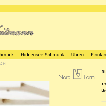
chmuck
Hiddensee-Schmuck
Uhren
Finnla
-2084
Ri
Art
Lie
Mechanik
Quartz