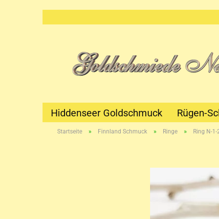
Hiddenseer Goldschmuck
Rügen-S
»
»
»
Startseite
Finnland Schmuck
Ringe
Ring N-1