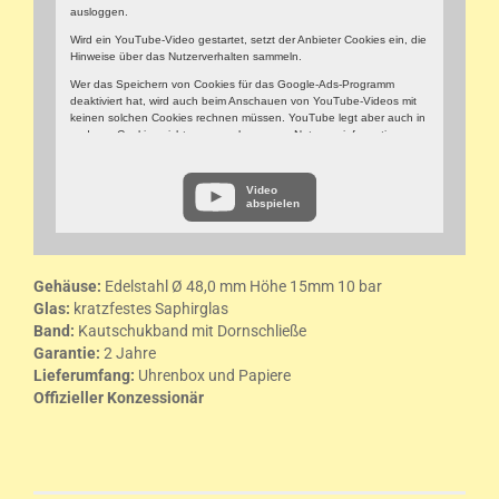
ausloggen.
Wird ein YouTube-Video gestartet, setzt der Anbieter Cookies ein, die
Hinweise über das Nutzerverhalten sammeln.
Wer das Speichern von Cookies für das Google-Ads-Programm
deaktiviert hat, wird auch beim Anschauen von YouTube-Videos mit
keinen solchen Cookies rechnen müssen. YouTube legt aber auch in
anderen Cookies nicht-personenbezogene Nutzungsinformationen
ab. Möchten Sie dies verhindern, so müssen Sie das Speichern von
Cookies im Browser blockieren.
Video
Weitere Informationen zum Datenschutz bei „YouTube“ finden Sie in
abspielen
der Datenschutzerklärung des Anbieters unter:
https://www.google.de/intl/de/policies/privacy/
Gehäuse
:
Edelstahl Ø 48,0 mm Höhe 15mm 10 bar
Glas:
kratzfestes Saphirglas
Band:
Kautschukband mit Dornschließe
Garantie:
2 Jahre
Lieferumfang:
Uhrenbox und Papiere
Offizieller Konzessionär