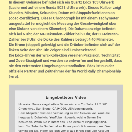
In diesem Gehäuse befindet sich ein Quartz Edox 103 Uhrwerk
(basierend auf einem Ronda 5021.d Uhrwerk). Dieses Kaliber zeigt
Stunden, Minuten, Sekunden, Datum mit Stoppuhrfunktionen an
(cosc-zertifiziert). Dieser Chronograph ist mit einem Tachymeter
ausgestattet (ermöglicht die Messung der Geschwindigkeit über
eine Distanz von einem Kilometer). Die Datumsanzeige befindet
sich bei 6 Uhr, der 60-Sekunden-Zähler bei 9 Uhr, der 30-Minuten-
Zähler bei 3 Uhr. die Dicke des Kalibers beträgt 4,40 Millimeter.
Die Krone (doppelt gelenkig) und die Drücker befinden sich auf der
linken Seite der Uhr. Die Zeiger sind lumineszierend.
Die Edox-Uhren der wrc-Kollektion vereinen Präzision, Technizität
und Zuverlässigkeit und wurden so entworfen und hergestellt, dass
sie den extremsten Umgebungen standhalten. Edox ist nun der
offizielle Partner und Zeitnehmer der fia World Rally Championship
(wrc).
Eingebettetes Video
Hinweis:
Dieses eingebettete Video wird von YouTube, LLC, 901
Cherry Ave., San Bruno, CA 94066, USA bereitgestellt.
Beim Abspielen wird eine Verbindung zu den Servern von YouTube
hergestellt. Dabei wird YouTube mitgeteilt, welche Seiten Sie
besuchen. Wenn Sie in Ihrem YouTube-Account eingeloggt sind,
kann YouTube Ihr Surfverhalten Ihnen persönlich zuzuordnen. Dies
verhindern Sie, indem Sie sich vorher aus Ihrem YouTube-Account