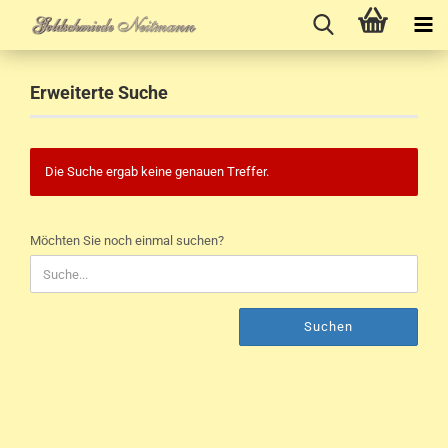
Erweiterte Suche
Die Suche ergab keine genauen Treffer.
MÖCHTEN
Möchten Sie noch einmal suchen?
SIE
NOCH
EINMAL
SUCHEN?
Suchen